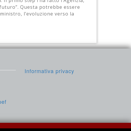
 Il primo step l’ha fatto l’Agenzia,
 futuro”. Questa potrebbe essere
eministro, l’evoluzione verso la
Informativa privacy
pef