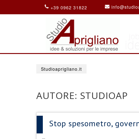
info@studioa
+39 0962 31822
Studioaprigliano.it
AUTORE:
STUDIOAP
Stop spesometro, gover