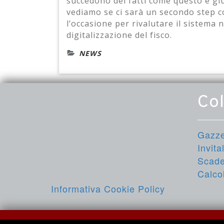
succedono dei fatti come questo è gius
vediamo se ci sarà un secondo step c
l’occasione per rivalutare il sistema 
digitalizzazione del fisco.
NEWS
Co
Gazzet
Invita
Scade
Calcol
Informativa Cookie Policy