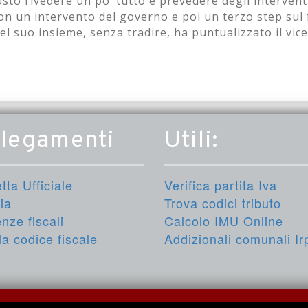
to rivedere un po’ tutto e prevedere degli interventi.
on un intervento del governo e poi un terzo step sul
nel suo insieme, senza tradire, ha puntualizzato il vic
llegamenti
Utili:
ta Ufficiale
Verifica partita Iva
lia
Trova codici tributo
nze fiscali
Calcolo IMU Online
a codice fiscale
Addizionali comunali Ir